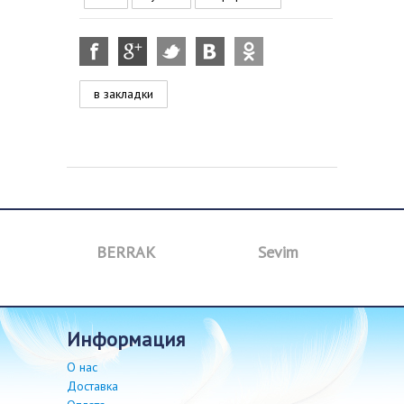
в закладки
BERRAK
Sevim
B
информация
О нас
Доставка