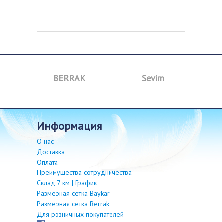
BERRAK
Sevim
B
информация
О нас
Доставка
Оплата
Преимущества сотрудничества
Склад 7 км | График
Размерная сетка Baykar
Размерная сетка Berrak
Для розничных покупателей