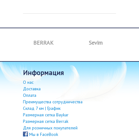
a
BERRAK
Sevim
B
информация
О нас
Доставка
Оплата
Преимущества сотрудничества
Склад 7 км | График
Размерная сетка Baykar
Размерная сетка Berrak
Для розничных покупателей
Мы в FaceBook