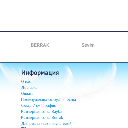
a
BERRAK
Sevim
B
информация
О нас
Доставка
Оплата
Преимущества сотрудничества
Склад 7 км | График
Размерная сетка Baykar
Размерная сетка Berrak
Для розничных покупателей