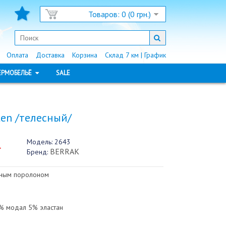
Товаров: 0 (0 грн.)
Оплата
Доставка
Корзина
Склад 7 км | График
ЕРМОБЕЛЬЁ
SALE
ten /телесный/
Модель:
2643
.
BERRAK
Бренд:
мным поролоном
% модал 5% эластан