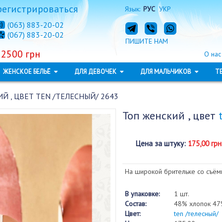
регистрироваться
Язык:
РУС
УКР
(063) 883-20-02
(067) 883-20-02
ПИШИТЕ НАМ
 2500 грн
О нас
ЖЕНСКОЕ БЕЛЬЁ
ДЛЯ ДЕВОЧЕК
ДЛЯ МАЛЬЧИКОВ
Т
Й , ЦВЕТ TEN /ТЕЛЕСНЫЙ/ 2643
Топ женский , цвет
Цена за штуку
:
175,00 грн
На широкой брительке со съё
В упаковке:
1 шт.
Состав:
48% хлопок 47
Цвет:
ten /телесный/