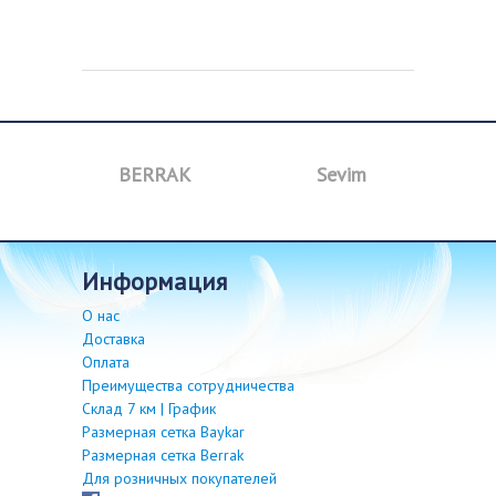
BERRAK
Sevim
B
информация
О нас
Доставка
Оплата
Преимущества сотрудничества
Склад 7 км | График
Размерная сетка Baykar
Размерная сетка Berrak
Для розничных покупателей