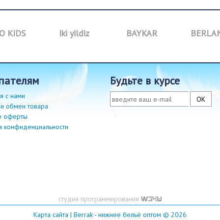
O KIDS
Iki yildiz
BAYKAR
BERLA
упателям
будьте в курсе
я с нами
 и обмен товара
р оферты
а конфиденциальности
студия программирования
Карта сайта
| Berrak - нижнее бельё оптом © 2026