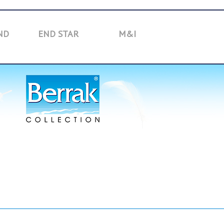
ND
END STAR
M&I
TOYBOX