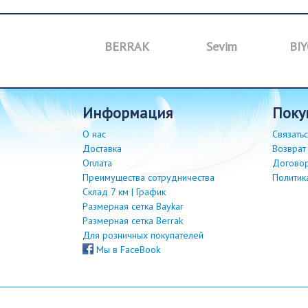
M&I
BERRAK
Sevim
BIY
информация
пок
О нас
Связатьс
Доставка
Возврат
Оплата
Догово
Преимущества сотрудничества
Политик
Склад 7 км | График
Размерная сетка Baykar
Размерная сетка Berrak
Для розничных покупателей
Мы в FaceBook