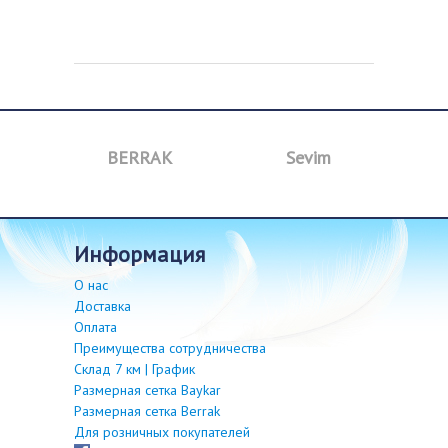
BERRAK
Sevim
B
информация
О нас
Доставка
Оплата
Преимущества сотрудничества
Склад 7 км | График
Размерная сетка Baykar
Размерная сетка Berrak
Для розничных покупателей