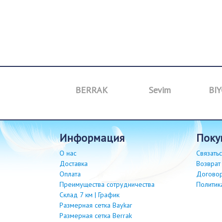
M&I
BERRAK
Sevim
BIY
информация
пок
О нас
Связатьс
Доставка
Возврат
Оплата
Догово
Преимущества сотрудничества
Политик
Склад 7 км | График
Размерная сетка Baykar
Размерная сетка Berrak