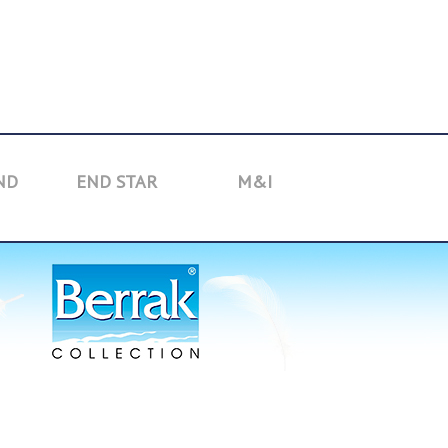
ND
END STAR
M&I
TOYBOX