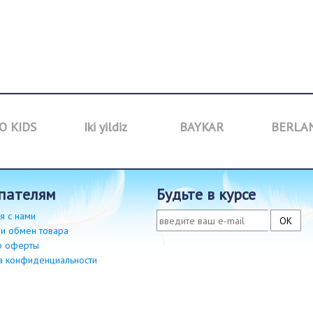
O KIDS
Iki yildiz
BAYKAR
BERLA
упателям
будьте в курсе
я с нами
 и обмен товара
р оферты
а конфиденциальности