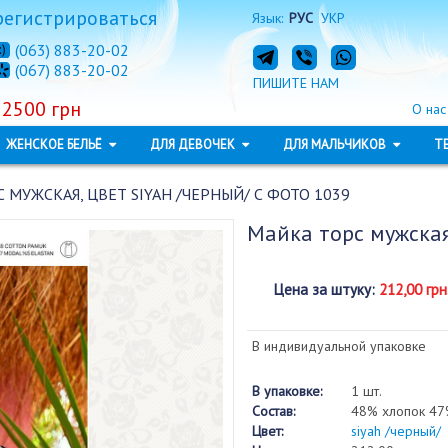
регистрироваться
Язык:
РУС
УКР
(063) 883-20-02
(067) 883-20-02
ПИШИТЕ НАМ
 2500 грн
О нас
ЖЕНСКОЕ БЕЛЬЁ
ДЛЯ ДЕВОЧЕК
ДЛЯ МАЛЬЧИКОВ
Т
 МУЖСКАЯ, ЦВЕТ SIYAH /ЧЕРНЫЙ/ С ФОТО 1039
Майка торс мужская
Цена за штуку
:
212,00 грн
В индивидуальной упаковке
В упаковке:
1 шт.
Состав:
48% хлопок 47
Цвет:
siyah /черный/