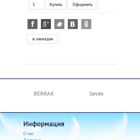
Оформить
в закладки
a
BERRAK
Sevim
B
информация
О нас