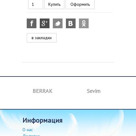
Оформить
в закладки
BERRAK
Sevim
B
информация
О нас