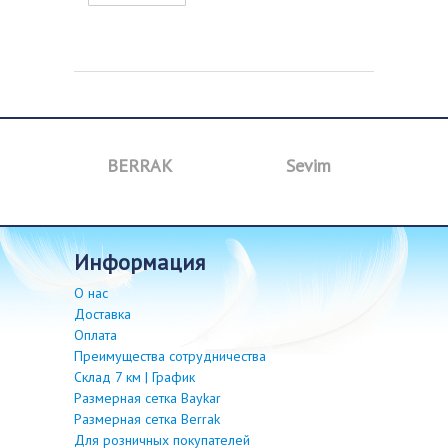
BERRAK
Sevim
B
информация
О нас
Доставка
Оплата
Преимущества сотрудничества
Склад 7 км | График
Размерная сетка Baykar
Размерная сетка Berrak
Для розничных покупателей