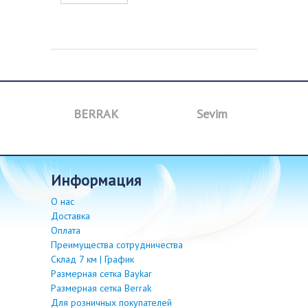
BERRAK
Sevim
B
информация
О нас
Доставка
Оплата
Преимущества сотрудничества
Склад 7 км | График
Размерная сетка Baykar
Размерная сетка Berrak
Для розничных покупателей