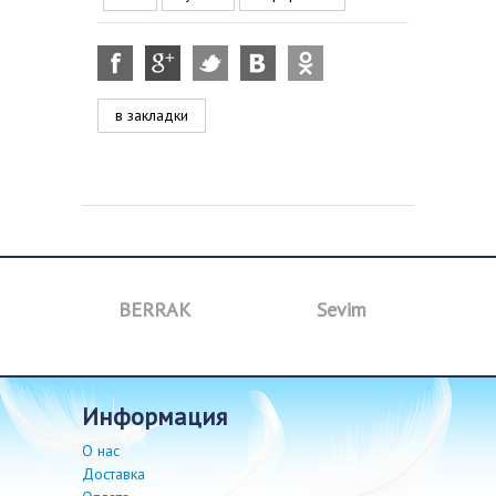
в закладки
BERRAK
Sevim
B
информация
О нас
Доставка