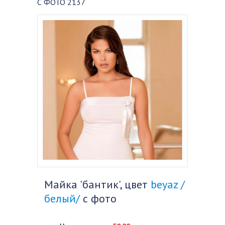
С ФОТО 2137
Майка 'бантик', цвет
beyaz /
белый/
с фото