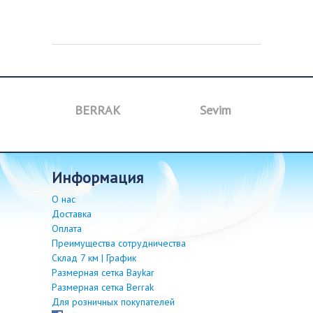
a
BERRAK
Sevim
B
информация
О нас
Доставка
Оплата
Преимущества сотрудничества
Склад 7 км | График
Размерная сетка Baykar
Размерная сетка Berrak
Для розничных покупателей