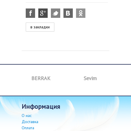
в закладки
BERRAK
Sevim
B
информация
О нас
Доставка
Оплата