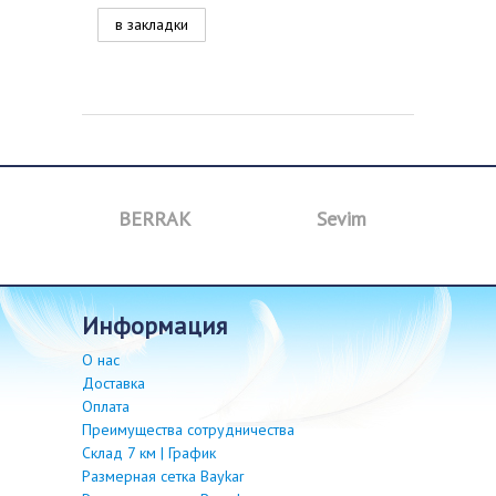
в закладки
a
BERRAK
Sevim
B
информация
О нас
Доставка
Оплата
Преимущества сотрудничества
Склад 7 км | График
Размерная сетка Baykar