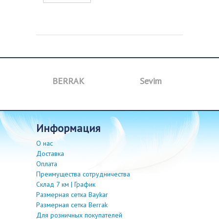
BERRAK
Sevim
B
информация
О нас
Доставка
Оплата
Преимущества сотрудничества
Склад 7 км | График
Размерная сетка Baykar
Размерная сетка Berrak
Для розничных покупателей