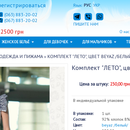
регистрироваться
Язык:
РУС
УКР
(063) 883-20-02
(067) 883-20-02
ПИШИТЕ НАМ
 2500 грн
О нас
ЖЕНСКОЕ БЕЛЬЁ
ДЛЯ ДЕВОЧЕК
ДЛЯ МАЛЬЧИКОВ
Т
ОДЕЖДА И ПИЖАМА
КОМПЛЕКТ "ЛЕТО", ЦВЕТ BEYAZ /БЕЛЫ
»
Комплект "ЛЕТО", ц
Цена за штуку
:
230,00 грн
В индивидуальной упаковке
В упаковке:
1 шт.
Состав:
92% хлопок 8%
Цвет:
beyaz /белый/