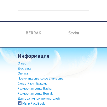
BERRAK
Sevim
B
информация
О нас
Доставка
Оплата
Преимущества сотрудничества
Склад 7 км | График
Размерная сетка Baykar
Размерная сетка Berrak
Для розничных покупателей
Мы в FaceBook