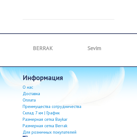
BERRAK
Sevim
B
информация
О нас
Доставка
Оплата
Преимущества сотрудничества
Склад 7 км | График
Размерная сетка Baykar
Размерная сетка Berrak
Для розничных покупателей