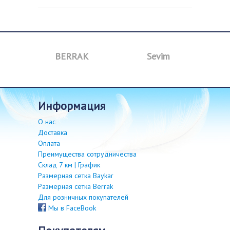
BERRAK
Sevim
B
информация
О нас
Доставка
Оплата
Преимущества сотрудничества
Склад 7 км | График
Размерная сетка Baykar
Размерная сетка Berrak
Для розничных покупателей
Мы в FaceBook