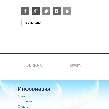
в закладки
BERRAK
Sevim
B
информация
О нас
Доставка
Оплата