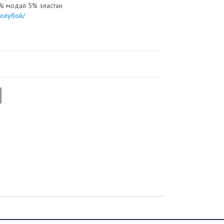
% модал 5% эластан
голубой/