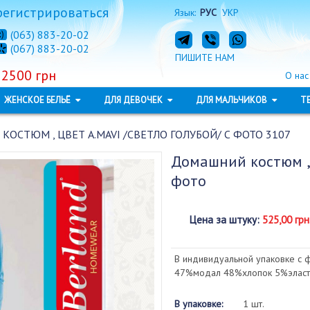
регистрироваться
Язык:
РУС
УКР
(063) 883-20-02
(067) 883-20-02
ПИШИТЕ НАМ
 2500 грн
О нас
ЖЕНСКОЕ БЕЛЬЁ
ДЛЯ ДЕВОЧЕК
ДЛЯ МАЛЬЧИКОВ
Т
ОСТЮМ , ЦВЕТ A.MAVI /СВЕТЛО ГОЛУБОЙ/ С ФОТО 3107
Домашний костюм ,
фото
Цена за штуку
:
525,00 грн
В индивидуальной упаковке с 
47%модал 48%хлопок 5%эласт
В упаковке:
1 шт.