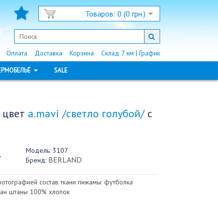
Товаров: 0 (0 грн.)
Оплата
Доставка
Корзина
Склад 7 км | График
ЕРМОБЕЛЬЁ
SALE
 цвет
a.mavi /светло голубой/
с
Модель:
3107
.
BERLAND
Бренд:
фотографией состав ткани пижамы: футболка
ан штаны 100% хлопок