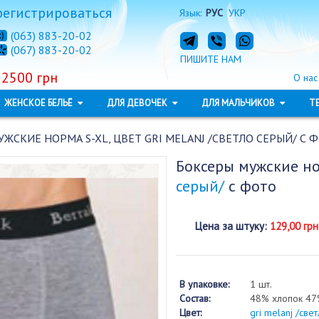
регистрироваться
Язык:
РУС
УКР
(063) 883-20-02
(067) 883-20-02
ПИШИТЕ НАМ
 2500 грн
О нас
ЖЕНСКОЕ БЕЛЬЁ
ДЛЯ ДЕВОЧЕК
ДЛЯ МАЛЬЧИКОВ
Т
ЖСКИЕ НОРМА S-XL, ЦВЕТ GRI MELANJ /СВЕТЛО СЕРЫЙ/ С Ф
Боксеры мужские но
серый/
с фото
Цена за штуку
:
129,00 грн
В упаковке:
1 шт.
Состав:
48% хлопок 47
Цвет:
gri melanj /све