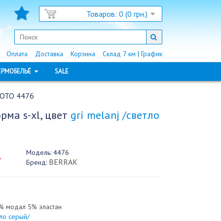
Товаров: 0 (0 грн.)
Оплата
Доставка
Корзина
Склад 7 км | График
ЕРМОБЕЛЬЁ
SALE
ОТО 4476
рма s-xl, цвет
gri melanj /светло
Модель:
4476
.
BERRAK
Бренд:
% модал 5% эластан
тло серый/