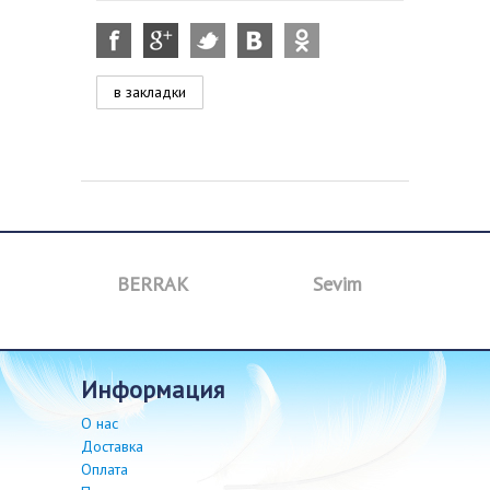
в закладки
a
BERRAK
Sevim
B
информация
О нас
Доставка
Оплата