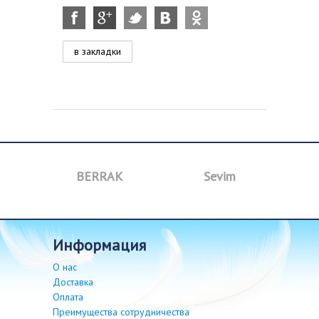
в закладки
a
BERRAK
Sevim
B
информация
О нас
Доставка
Оплата
Преимущества сотрудничества