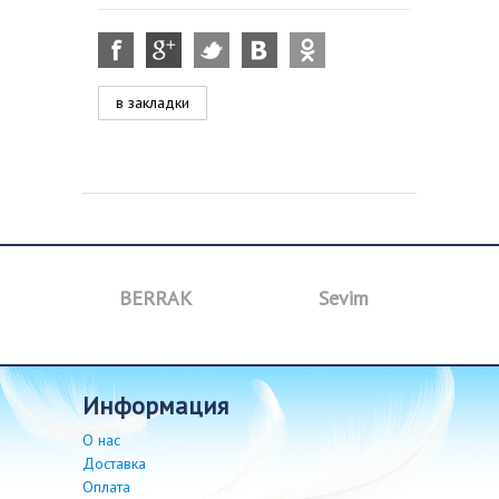
в закладки
BERRAK
Sevim
B
информация
О нас
Доставка
Оплата