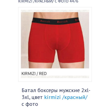
KIRMIZI /КРАСНЫЙ/ С ФОТО 4476
Батал боксеры мужские 2xl-
3xl, цвет
kirmizi /красный/
с фото